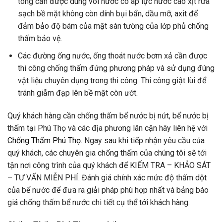
tông cần được dùng vòi nước có áp lực nước cao xịt rửa
sạch bề mặt không còn dính bụi bẩn, dầu mỡ, axit để
đảm bảo độ bám của mặt sàn tường của lớp phủ chống
thấm bảo vệ.
Các đường ống nước, ống thoát nước bơm xả cần được
thi công chống thấm đứng phương pháp và sử dụng đúng
vật liệu chuyên dụng trong thi công. Thi công giật lùi để
tránh giẫm đạp lên bề mặt còn ướt.
Quý khách hàng cần chống thấm bể nước bị nứt, bể nước bị
thấm tại Phú Thọ và các địa phương lân cận hãy liên hệ với
Chống Thấm Phú Thọ
. Ngay sau khi tiếp nhận yêu cầu của
quý khách, các chuyên gia chống thấm của chúng tôi sẽ tới
tận nơi công trình của quý khách để KIỂM TRA – KHẢO SÁT
– TƯ VẤN MIỄN PHÍ. Đánh giá chính xác mức độ thấm dột
của bể nước để đưa ra giải pháp phù hợp nhất và bảng báo
giá chống thấm bể nước chi tiết cụ thể tới khách hàng.