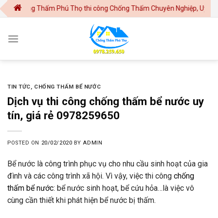
Skip
ng Thấm Phú Thọ thi công Chống Thấm Chuyên Nghiệp, Uy Tín tại Phú 
to
content
TIN TỨC
,
CHỐNG THẤM BỂ NƯỚC
Dịch vụ thi công chống thấm bể nước uy
tín, giá rẻ 0978259650
POSTED ON
20/02/2020
BY
ADMIN
Bể nước là công trình phục vụ cho nhu cầu sinh hoạt của gia
đình và các công trình xã hội. Vì vậy, việc thi công
chống
thấm bể nước
: bể nước sinh hoạt, bể cứu hỏa…là việc vô
cùng cần thiết khi phát hiện bể nước bị thấm.