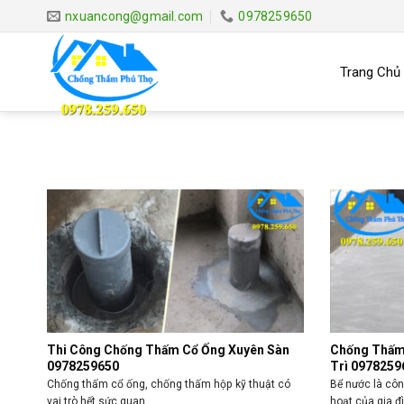
Skip
nxuancong@gmail.com
0978259650
to
content
Trang Chủ
Thi Công Chống Thấm Cổ Ống Xuyên Sàn
Chống Thấm 
0978259650
Trì 0978259
Chống thấm cổ ống, chống thấm hộp kỹ thuật có
Bể nước là côn
vai trò hết sức quan ...
hoạt của gia đì