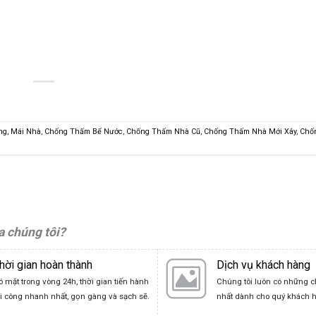
g, Mái Nhà
,
Chống Thấm Bể Nước
,
Chống Thấm Nhà Cũ
,
Chống Thấm Nhà Mới Xây
,
Chố
a chúng tôi?
hời gian hoàn thành
Dịch vụ khách hàng
ó mặt trong vòng 24h, thời gian tiến hành
Chúng tôi luôn có những c
hi công nhanh nhất, gọn gàng và sạch sẽ.
nhất dành cho quý khách 