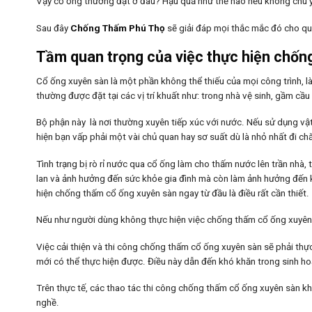
Vậy cổ ống thường đặt ở đâu? Hậu quả như thế nào nếu không chú 
Sau đây
Chống Thấm Phú Thọ
sẽ giải đáp mọi thắc mắc đó cho qu
Tầm quan trọng của việc thực hiện chốn
Cổ ống xuyên sàn là một phần không thể thiếu của mọi công trình, l
thường được đặt tại các vị trí khuất như: trong nhà vệ sinh, gầm cầ
Bộ phận này là nơi thường xuyên tiếp xúc với nước. Nếu sử dụng vật
hiện bạn vấp phải một vài chủ quan hay sơ suất dù là nhỏ nhất đi c
Tình trạng bị rò rỉ nước qua cổ ống làm cho thấm nước lên trần nhà,
lan và ảnh hưởng đến sức khỏe gia đình mà còn làm ảnh hưởng đến k
hiện chống thấm cổ ống xuyên sàn ngay từ đầu là điều rất cần thiết.
Nếu như người dùng không thực hiện việc chống thấm cổ ống xuyên sà
Việc cải thiện và thi công chống thấm cổ ống xuyên sàn sẽ phải thực 
mới có thể thực hiện được. Điều này dẫn đến khó khăn trong sinh h
Trên thực tế, các thao tác thi công chống thấm cổ ống xuyên sàn kh
nghề.