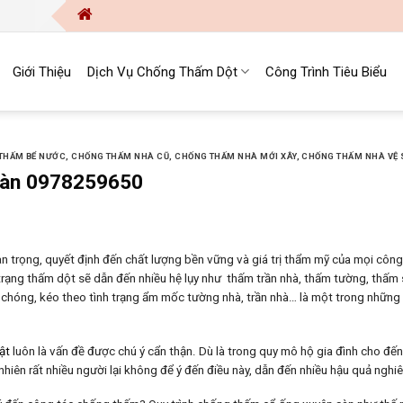
Công Ty 
Giới Thiệu
Dịch Vụ Chống Thấm Dột
Công Trình Tiêu Biểu
THẤM BỂ NƯỚC
,
CHỐNG THẤM NHÀ CŨ
,
CHỐNG THẤM NHÀ MỚI XÂY
,
CHỐNG THẤM NHÀ VỆ 
Sàn 0978259650
an trọng, quyết định đến chất lượng bền vững và giá trị thẩm mỹ của mọi công 
h trạng thấm dột sẽ dẫn đến nhiều hệ lụy như thấm trần nhà, thấm tường, thấm
 chóng, kéo theo tình trạng ẩm mốc tường nhà, trần nhà… là một trong những
ật
luôn là vấn đề được chú ý cẩn thận. Dù là trong quy mô hộ gia đình cho đế
 nhiên rất nhiều người lại không để ý đến điều này, dẫn đến nhiều hậu quả nghi