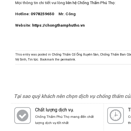
Mọi thông tin chi tiết vui lòng
liên hệ Chống Thấm Phú Thọ
:
Hotline:
0978259650
Mr. Công
Website:
https://chongthamphutho.vn
This entry was posted in
Chống Thấm Cổ Ống Xuyên Sàn
,
Chống Thấm Ban Côn
Vệ Sinh
,
Tin tức
. Bookmark the
permalink
.
Tại sao quý khách nên chọn dịch vụ chống thấm củ
Chất lượng dịch vụ.
T
Chống Thấm Phú Thọ mang đến chất
C
lượng dịch vụ tốt nhất
t