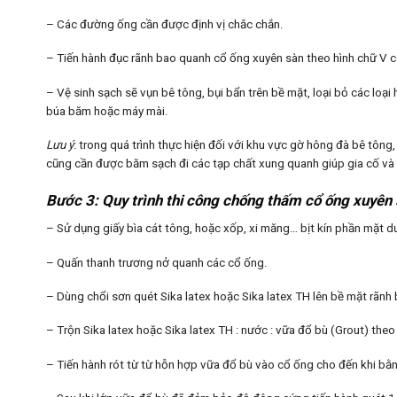
– Các đường ống cần được định vị chắc chắn.
– Tiến hành đục rãnh bao quanh cổ ống xuyên sàn theo hình chữ V c
– Vệ sinh sạch sẽ vụn bê tông, bụi bẩn trên bề mặt, loại bỏ các loạ
búa băm hoặc máy mài.
Lưu ý
: trong quá trình thực hiện đối với khu vực gờ hông đà bê tôn
cũng cần được băm sạch đi các tạp chất xung quanh giúp gia cố và
Bước 3: Quy trình thi công chống thấm cổ ống xuyên
– Sử dụng giấy bìa cát tông, hoặc xốp, xi măng… bịt kín phần mặt d
– Quấn thanh trương nở quanh các cổ ống.
– Dùng chổi sơn quét Sika latex hoặc Sika latex TH lên bề mặt rãnh
– Trộn Sika latex hoặc Sika latex TH : nước : vữa đổ bù (Grout) the
– Tiến hành rót từ từ hỗn hợp vữa đổ bù vào cổ ống cho đến khi bằ