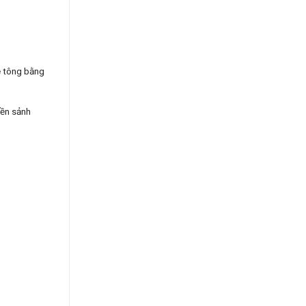
bê tông bằng
iền sảnh