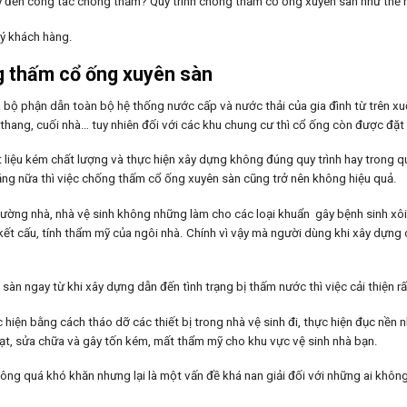
ý đến công tác chống thấm? Quy trình chống thấm cổ ống xuyên sàn như thế
ý khách hàng.
g thấm cổ ống xuyên sàn
à bộ phận dẫn toàn bộ hệ thống nước cấp và nước thải của gia đình từ trên x
u thang, cuối nhà… tuy nhiên đối với các khu chung cư thì cổ ống còn được đặt
 liệu kém chất lượng và thực hiện xây dựng không đúng quy trình hay trong qu
hăng nữa thì việc chống thấm cổ ống xuyên sàn cũng trở nên không hiệu quả.
 tường nhà, nhà vệ sinh không những làm cho các loại khuẩn gây bệnh sinh xôi,
ết cấu, tính thẩm mỹ của ngôi nhà. Chính vì vậy mà người dùng khi xây dựng 
n ngay từ khi xây dựng dẫn đến tình trạng bị thấm nước thì việc cải thiện rấ
hiện bằng cách tháo dỡ các thiết bị trong nhà vệ sinh đi, thực hiện đục nền n
oạt, sửa chữa và gây tốn kém, mất thẩm mỹ cho khu vực vệ sinh nhà bạn.
ông quá khó khăn nhưng lại là một vấn đề khá nan giải đối với những ai không