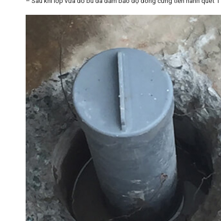
– Sau khi lớp vữa đổ bù đã đảm bảo độ đông cứng tiến hành quét 1