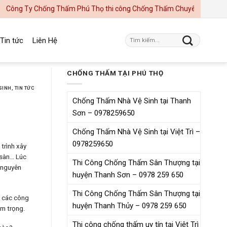
Chống Thấm Phú Thọ thi công Chống Thấm Chuyên Nghiệp, Uy Tín tại P
Tin tức
Liên Hệ
CHỐNG THẤM TẠI PHÚ THỌ
SINH
,
TIN TỨC
Chống Thấm Nhà Vệ Sinh tại Thanh
Sơn – 0978259650
Chống Thấm Nhà Vệ Sinh tại Việt Trì –
0978259650
trình xây
 sàn… Lúc
Thi Công Chống Thấm Sân Thượng tại
 nguyên
huyện Thanh Sơn – 0978 259 650
Thi Công Chống Thấm Sân Thượng tại
n các công
huyện Thanh Thủy – 0978 259 650
êm trọng.
Thi công chống thấm uy tín tại Việt Trì