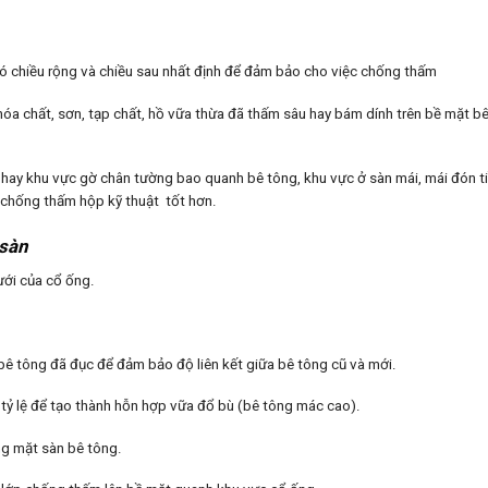
ó chiều rộng và chiều sau nhất định để đảm bảo cho việc chống thấm
i hóa chất, sơn, tạp chất, hồ vữa thừa đã thấm sâu hay bám dính trên bề mặt 
g, hay khu vực gờ chân tường bao quanh bê tông, khu vực ở sàn mái, mái đón t
 chống thấm hộp kỹ thuật tốt hơn.
 sàn
ưới của cổ ống.
 bê tông đã đục để đảm bảo độ liên kết giữa bê tông cũ và mới.
o tỷ lệ để tạo thành hỗn hợp vữa đổ bù (bê tông mác cao).
ng mặt sàn bê tông.