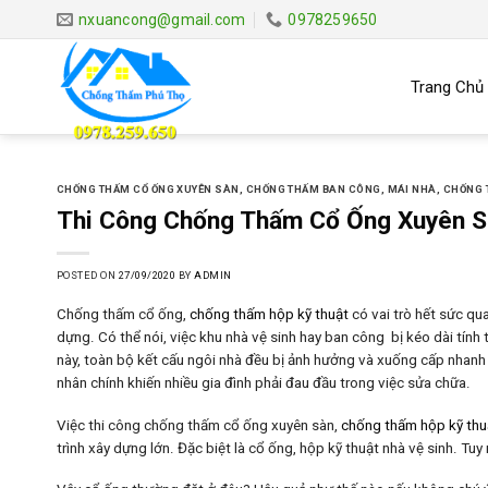
Skip
nxuancong@gmail.com
0978259650
to
content
Trang Chủ
CHỐNG THẤM CỔ ỐNG XUYÊN SÀN
,
CHỐNG THẤM BAN CÔNG, MÁI NHÀ
,
CHỐNG 
Thi Công Chống Thấm Cổ Ống Xuyên 
POSTED ON
27/09/2020
BY
ADMIN
Chống thấm cổ ống,
chống thấm hộp kỹ thuật
có vai trò hết sức qu
dựng. Có thể nói, việc khu nhà vệ sinh hay ban công bị kéo dài tín
này, toàn bộ kết cấu ngôi nhà đều bị ảnh hưởng và xuống cấp nhanh
nhân chính khiến nhiều gia đình phải đau đầu trong việc sửa chữa.
Việc thi công chống thấm cổ ống xuyên sàn,
chống thấm hộp kỹ thu
trình xây dựng lớn. Đặc biệt là cổ ống, hộp kỹ thuật nhà vệ sinh. Tuy